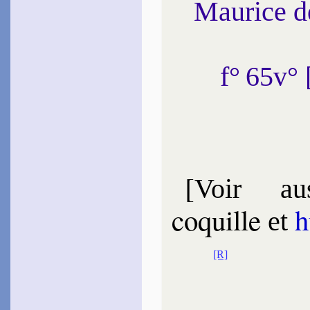
Maurice 
f° 65v°
[
Voir aus
coquille
h
et
[R]