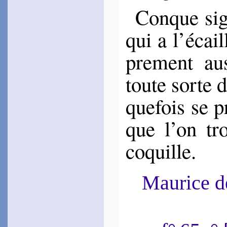
Conque sign
qui a l’écail
pre­ment au
toute sorte 
que­fois se 
que l’on t
coquille.
Maurice 