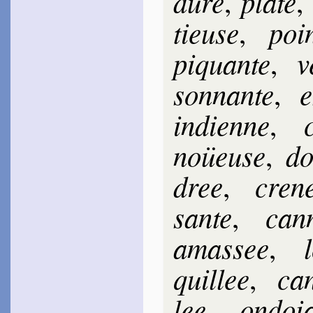
dure
plate
,
,
tieuse
poin
,
pi­quante
v
,
son­nante
e
,
in­dienne
,
noüeuse
do
,
dree
cre­ne
,
sante
can­
,
amas­see
,
quil­lee
can
,
lee
on­doi
,