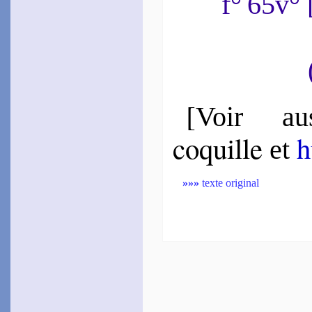
f° 65v°
[
Voir aus
coquille
h
et
»»»
texte original