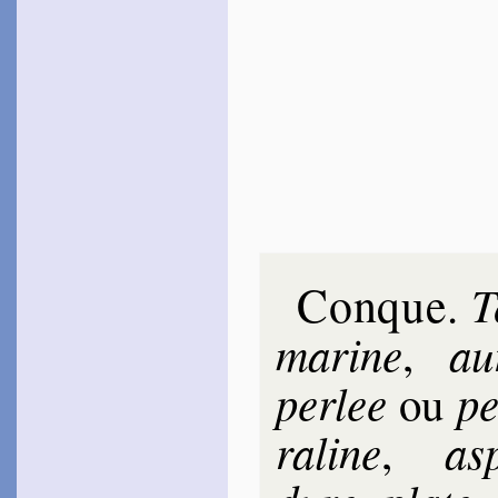
Conque
T
.
ma­rine
au­
,
per­lee
pe
ou
ra­line
as
,