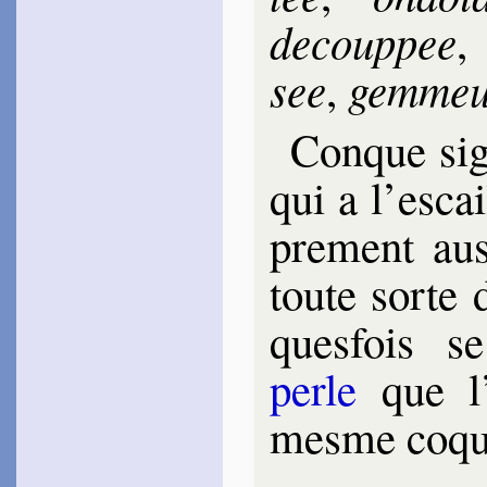
de­coup­pee
see
gem­me
,
Conque sign
qui a l’es­ca
pre­ment aus
toute sorte 
ques­fois 
perle
que l’
mesme coqui