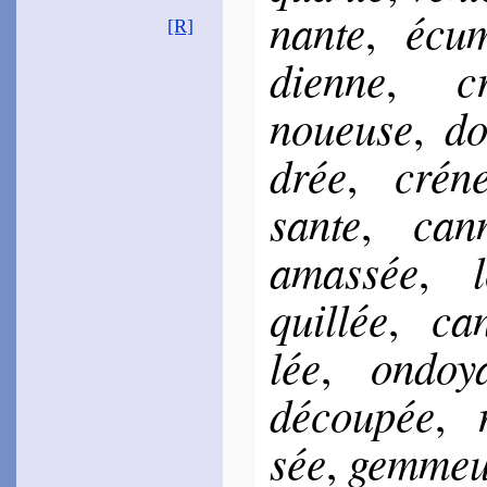
nante
écu­
,
[R]
dienne
c
,
noueuse
do
,
drée
cré­ne
,
sante
can­
,
amas­sée
,
quil­lée
can
,
lée
on­doy
,
dé­cou­pée
,
sée
gem­me
,