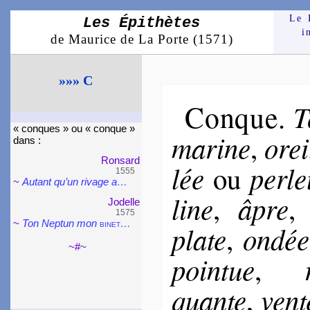
Le 
Les Épithètes
i
de Maurice de La Porte (1571)
»»» C
Conque
T
.
« conques » ou « conque »
ma­rine
orei
,
dans :
Ron­sard
lée
per­l
ou
1555
~
Autant qu’un rivage a…
line
âpre
,
Jo­delle
1575
~
Ton Neptun mon
binet
…
plate
on­dée
,
~#~
poin­tue
,
quante
ven­
,