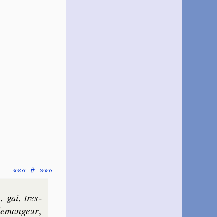
«««
#
»»»
s
,
gai
,
tres­
e­man­geur
,