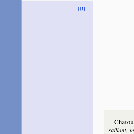
[R]
Chatoui
sail­lant
,
m