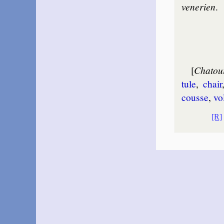
ve­ne­rien
.
[
Chatoui
tule
,
chair
cousse
,
vo­
[R]