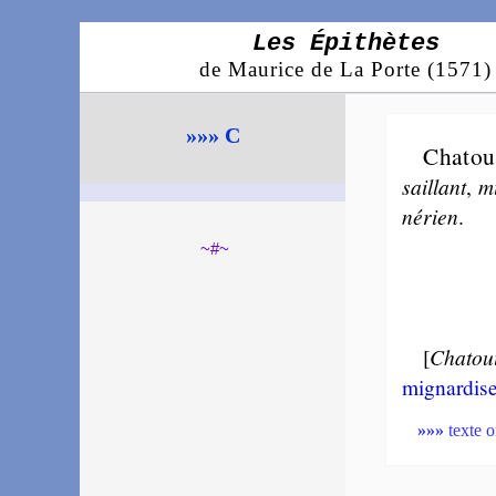
Les Épithètes
de Maurice de La Porte (1571)
»»» C
Chatoui
sail­lant
,
m
né­rien
.
~#~
[
Chatoui
mi­gnar­dis
»»»
texte o