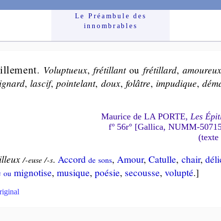
Le Préam­bule des
innom­brables
l­le­ment
.
Vo­lup­tueux
,
fré­til­lant
ou
fré­til­lard
,
amou­reu
i­gnard
,
las­cif
,
poin­te­lant
,
doux
,
fo­lâtre
,
im­pu­dique
,
dé­m
Maurice de LA PORTE,
Les Épit
f° 56r° [Gallica, NUMM-5071
(texte
lleux
.
Accord
,
Amour
,
Ca­tulle
,
chair
,
dé­l
/-euse /-s
de sons
e
mi­gno­tise
,
mu­sique
,
poé­sie
,
se­cousse
,
vo­lup­té
.]
ou
riginal