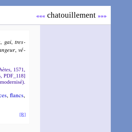
cha­touil­le­ment
«««
»»»
x
,
gai
,
tres­
an­geur
,
vé­
hètes
, 1571,
5, PDF_118]
 modernisé).
ices
,
flancs
,
[R]