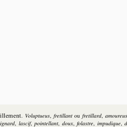
l­le­ment
.
Vo­lup­tueus
,
fre­til­lant
ou
fre­til­lard
,
amou­reu
i­gnard
,
las­cif
,
poin­tel­lant
,
doux
,
fo­lastre
,
im­pu­dique
,
d