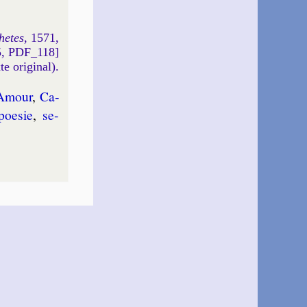
hetes
, 1571,
5, PDF_118]
xte original).
Amour
,
Ca­
poe­sie
,
se­