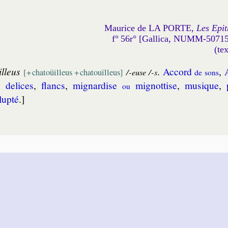
Maurice de LA PORTE,
Les Epit
f° 56r° [Gallica, NUMM-5071
(te
lleus
.
Accord
,
/-euse /-s
[+ cha­toüil­leus + cha­touïl­leus]
de sons
,
de­lices
,
flancs
,
mi­gnar­dise
mi­gnot­tise
,
mu­sique
,
ou
lup­té
.]