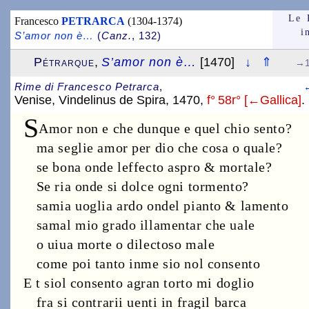
Le 
Francesco
PETRARCA
(1304-1374)
i
S’amor non è…
(
Canz.
, 132)
Pétrarque
,
S’amor non è…
[1470]
↓
⇑
↓
→1
Rime di Francesco Petrarca
,
Venise, Vindelinus de Spira, 1470,
f° 58r° [←Gallica]
.
S
Amor non e che dunque e quel chio sento?
ma seglie amor per dio che cosa o quale?
se bona onde leffecto aspro & mortale?
Se ria onde si dolce ogni tormento?
samia uoglia ardo ondel pianto & lamento
samal mio grado illamentar che uale
o uiua morte o dilectoso male
come poi tanto inme sio nol consento
E t siol consento agran torto mi doglio
fra si contrarii uenti in fragil barca