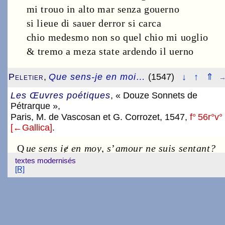
mi trouo in alto mar senza gouerno
si lieue di sauer derror si carca
chio medesmo non so quel chio mi uoglio
& tremo a meza state ardendo il uerno
Peletier
,
Que sens-je en moi…
(1547)
↓
↑
⇑
→
Les Œuvres poétiques
, « Douze Sonnets de
Pétrarque »,
Paris, M. de Vascosan et G. Corrozet, 1547,
f° 56r°
v°
[←Gallica]
.
Q
ue sens iɇ en moy
,
s
’
amour ne suis sen­tant?
textes modernisés
S
i c
’
est amour
,
quel peut il estrɇ
,
& quoy?
[R]
S
i bon
,
dou uient l
’
effet mortel de soy?
S
i non
,
dou uient que le mal m
’
en plaist tant
S
i i
’
ars a gré
,
que uois ie lamentant?
S
i a mal gré
,
qu
’
en uaut le tristɇ esmoy?