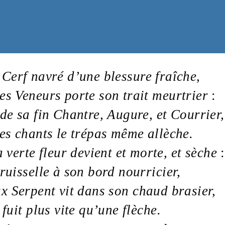
Cerf
navré d’une blessure
fraîche
,
les
Veneurs
porte son
trait
meurtrier
:
de sa fin
Chantre
,
Augure
, et
Courrier
,
ses
chants
le
trépas
même allèche.
la
verte
fleur
devient et morte, et sèche
:
ruisselle à son
bord
nourricier
,
ux
Serpent
vit dans son
chaud
brasier
,
fuit plus vite qu’une
flèche
.