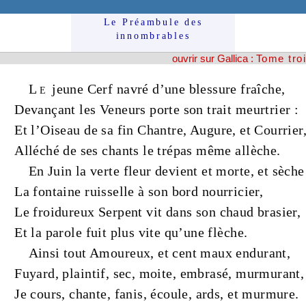
Le Préam­bule des
innom­brables
ouvrir sur Gallica :
Tome tro
Le
jeune
Cerf
navré d’une blessure
fraîche
,
Devançant les
Veneurs
porte son
trait
meurtrier
:
Et l’
Oiseau
de sa fin
Chantre
,
Augure
, et
Courrier
Alléché de ses
chants
le
trépas
même allèche.
En Juin la
verte
fleur
devient et morte, et sèche
La
fontaine
ruisselle à son
bord
nourricier
,
Le
froidureux
Serpent
vit dans son
chaud
brasier
,
Et la
parole
fuit plus vite qu’une
flèche
.
Ainsi tout
Amoureux
, et cent
maux
endurant,
Fuyard
,
plaintif
,
sec
,
moite
,
embrasé
,
murmurant
,
Je cours, chante, fanis, écoule, ards, et murmure.