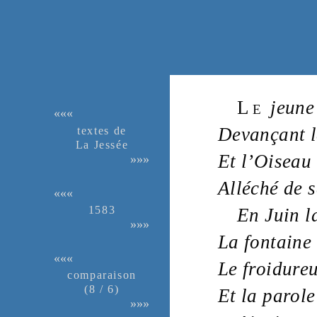
Le
jeune
«««
textes de
Devançant 
La Jessée
Et l’
Oiseau
»»»
Alléché de 
«««
1583
En Juin 
»»»
La
fontaine
«««
Le
froidure
compa­rai­son
(8 / 6)
Et la
parole
»»»