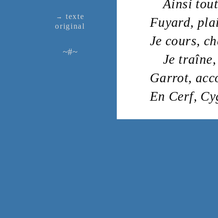
Ainsi tou
texte
→
Fuyard
,
pla
ori­ginal
Je cours, ch
~#~
Je traîne,
Garrot
,
acc
En
Cerf
,
Cy