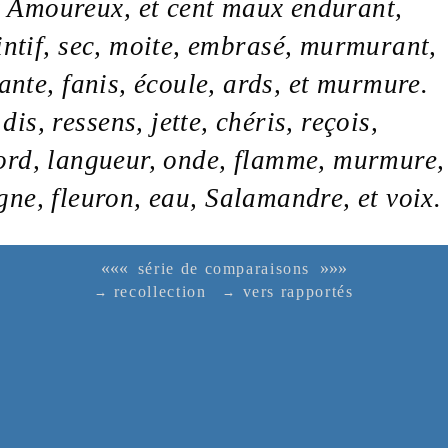
t
Amoureux
, et cent
maux
endurant,
intif
,
sec
,
moite
,
embrasé
,
murmurant
,
ante, fanis, écoule, ards, et murmure.
 dis, ressens, jette, chéris, reçois,
ord
,
langueur
,
onde
,
flamme
,
murmure
,
gne
,
fleuron
,
eau
,
Salamandre
, et
voix
.
«««
»»»
série de comparaisons
recollection
vers rapportés
→
→