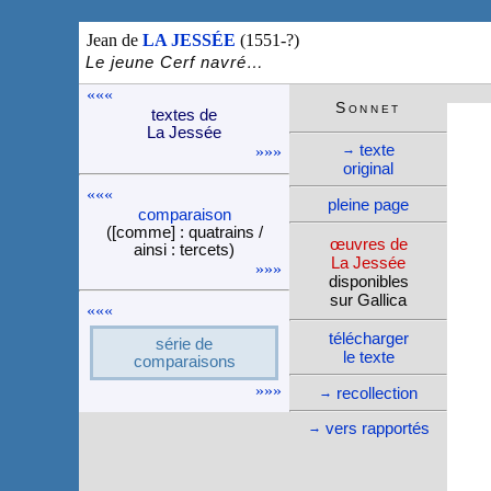
Jean de
LA JESSÉE
(1551-?)
Le jeune Cerf navré…
«««
Son­net
textes de
La Jessée
texte
→
»»»
ori­ginal
«««
pleine page
compa­rai­son
([comme] : quatrains /
œuvres de
ainsi : tercets)
La Jessée
»»»
dispo­nibles
sur Gallica
«««
télé­charger
série de
le texte
compa­rai­sons
»»»
recol­lec­tion
→
vers rappor­tés
→