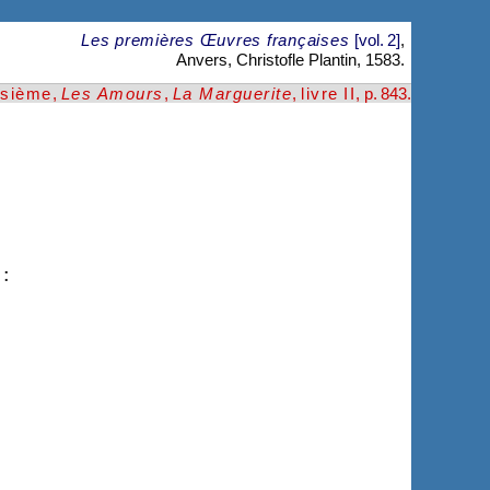
Les premières Œuvres françaises
[vol. 2]
,
Anvers, Christofle Plantin, 1583.
isième
,
Les Amours
,
La Marguerite
,
livre II
, p. 843
.
,
 :