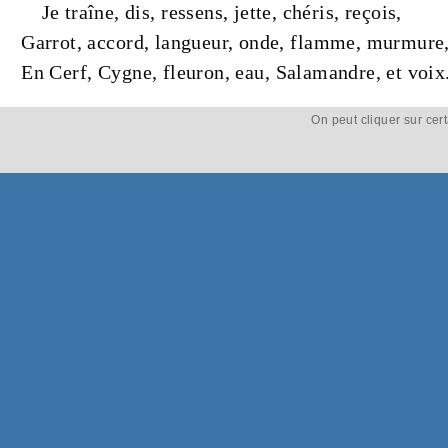
Je traîne, dis, ressens, jette, chéris, reçois,
Garrot
,
accord
,
langueur
,
onde
,
flamme
,
murmure
En
Cerf
,
Cygne
,
fleuron
,
eau
,
Salamandre
, et
voix
On peut cliquer sur cer