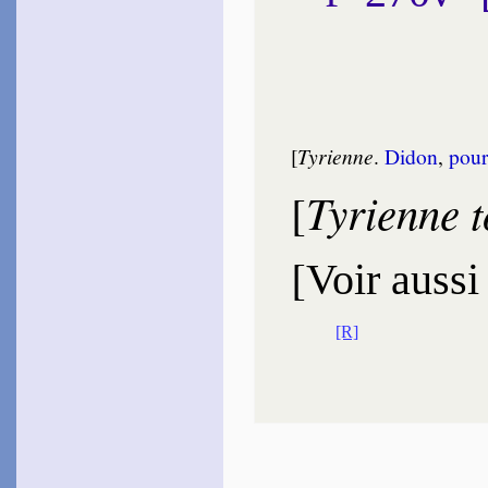
[
Tyrienne
.
Di­don
,
pour
Tyrienne t
[
[
Voir aussi
[R]