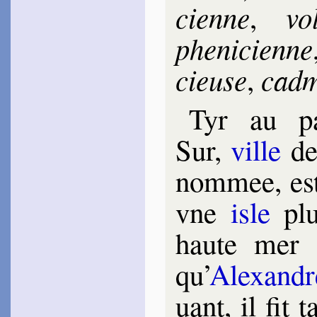
cienne
vo­
,
phe­ni­cienne
cieuse
cad­
,
Tyr au pa
Sur,
ville
de 
nom­mee, est
vne
isle
plu
haute mer 
qu’
Alexandr
uant, il fit 