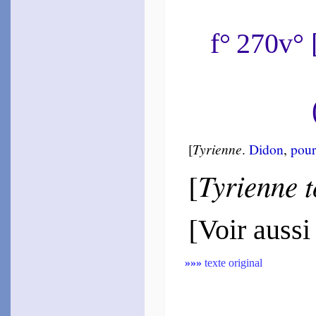
f° 270v°
[
Tyrienne
.
Di­don
,
pour
Tyrienne t
[
[
Voir aussi
»»»
texte original