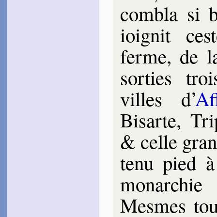
com­bla si 
ioi­gnit ce
ferme, de la
sor­ties tr
villes d’
Af
Bisarte, Tri­
& celle gran
tenu pied 
monar­chie
Mesmes tout