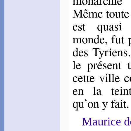
Même toute 
est qua­si
monde, fut 
des Tyriens
le pré­sent
cette ville c
en la tein
qu’on y fait.
Maurice 