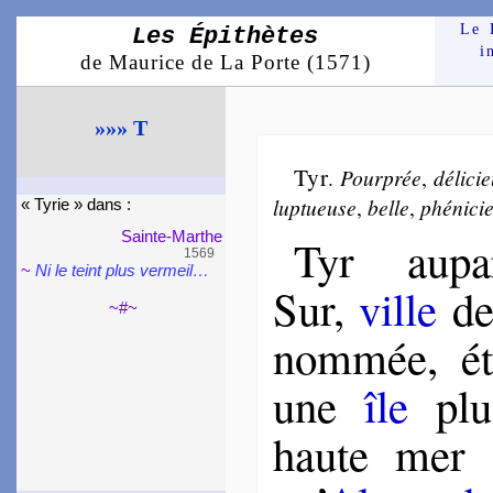
Le 
Les Épithètes
i
de Maurice de La Porte (1571)
»»» T
Tyr
.
Pour­prée
,
dé­li­ci
lup­tueuse
,
belle
,
phé­ni­c
« Tyrie » dans :
Sainte-Marthe
Tyr aupa­
1569
~
Ni le teint plus ver­meil…
Sur,
ville
de 
~#~
nom­mée, ét
une
île
plu
haute mer 