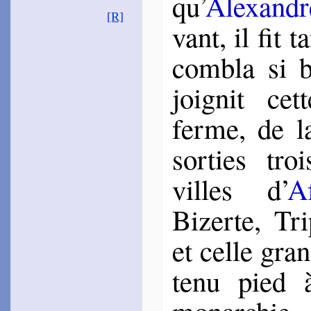
qu’
Alexandr
[R]
vant, il fit t
com­bla si 
joi­gnit ce
ferme, de la
sor­ties tr
villes d’
A
Bizerte, Tri­
et celle gra
tenu pied
monar­chie