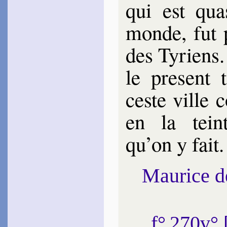
qui est qua
monde, fut 
des Tyriens
le pre­sent
ceste ville c
en la tein
qu’on y fait.
Maurice 
f° 270v°