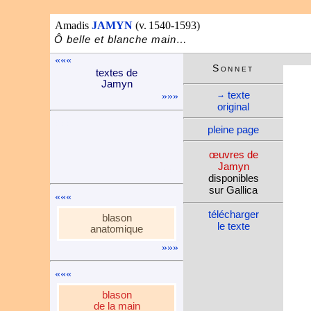
Amadis
JAMYN
(v. 1540-1593)
Ô belle et blanche main…
«««
Son­net
textes de
Jamyn
texte
→
»»»
ori­ginal
«««
pleine page
œuvres de
Jamyn
»»»
dispo­nibles
sur Gallica
«««
télé­charger
blason
le texte
anato­mique
»»»
«««
blason
de la main