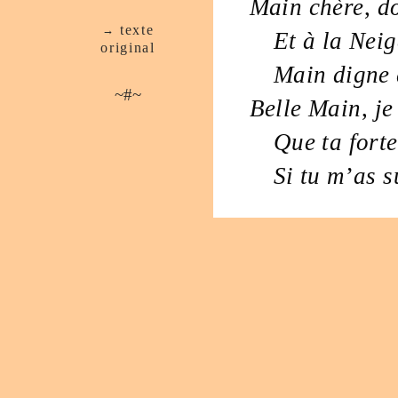
Main
chère
,
d
texte
→
Et à la
Neig
ori­ginal
Main
digne 
~#~
Belle
Main
,
je 
Que ta
forte
Si tu m
’
as s