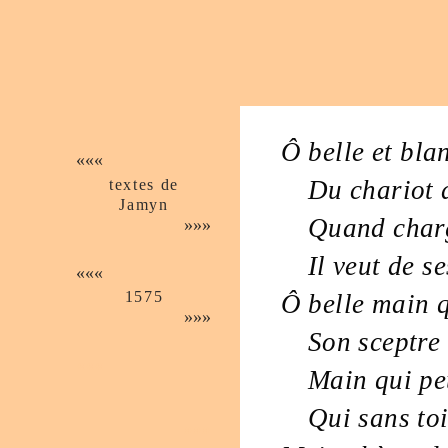
Ô
belle
et
bla
«««
textes de
Du
chariot
Jamyn
Quand char
»»»
Il veut de s
«««
1575
Ô
belle
main
q
»»»
Son
sceptre
«««
Main
qui pe
Qui sans to
»»»