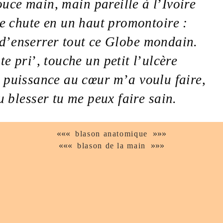
ouce
main
,
main
pareille à l
’
Ivoire
e
chute en un
haut
promontoire :
d
’
enserrer tout ce
Globe
mondain
.
te pri
’
,
touche un petit l
’
ulcère
puissance
au
cœur
m
’
a voulu faire
,
u blesser tu me peux faire sain.
«««
»»»
blason anatomique
«««
»»»
blason de la main