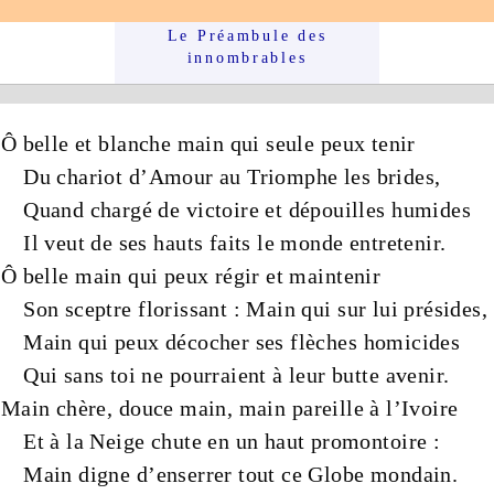
Le Préam­bule des
innom­brables
Ô
belle
et
blanche
main
qui seule peux tenir
Du
chariot
d’
Amour
au
Triomphe
les
brides
,
Quand chargé de
victoire
et
dépouilles
humides
Il veut de ses
hauts
faits
le
monde
entretenir.
Ô
belle
main
qui peux régir et maintenir
Son
sceptre
florissant
:
Main
qui sur lui présides,
Main
qui peux décocher ses
flèches
homicides
Qui sans toi ne pourraient à leur
butte
avenir.
Main
chère
,
douce
main
,
main
pareille à l’
Ivoire
Et à la
Neige
chute en un
haut
promontoire :
Main
digne d’enserrer tout ce
Globe
mondain
.