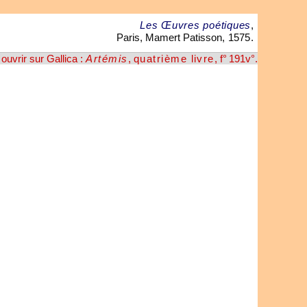
Les Œuvres poétiques
,
Paris, Mamert Patisson,
1575
.
ouvrir sur Gallica :
Artémis
,
quatrième livre
, f° 191v°
.