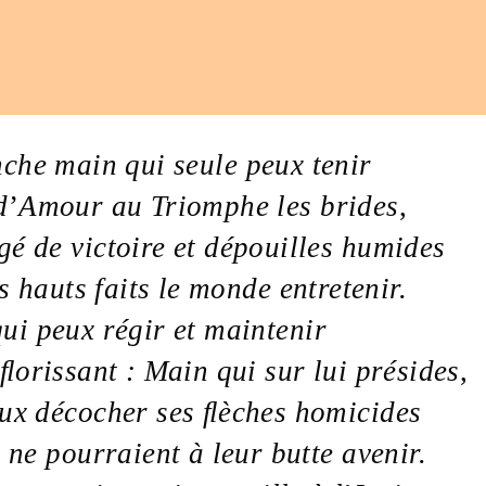
nche
main
qui seule peux tenir
d
’
Amour
au
Triomphe
les
brides
,
gé de
victoire
et
dépouilles
humides
es
hauts
faits
le
monde
entretenir.
ui peux régir et maintenir
ﬂorissant
:
Main
qui sur lui présides
,
ux décocher ses
ﬂèches
homicides
i ne pourraient à leur
butte
avenir.