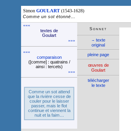
Simon
GOULART
(1543-1628)
Comme un sot étonné…
«««
Son­net
textes de
Gou­lart
texte
→
»»»
ori­ginal
«««
pleine page
compa­rai­son
([comme] : quatrains /
œuvres de
ainsi : tercets)
Gou­lart
»»»
télé­charger
le texte
Comme un sot attend
que la rivière cesse de
cou­ler pour le lais­ser
pas­ser, mais le flot
conti­nue et viennent la
nuit et la faim…