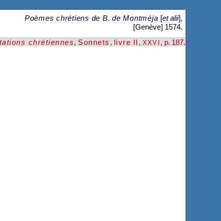
Poèmes chrétiens de B. de Montméja
[
et alii
]
,
[Genève] 1574.
tations chrétiennes
,
Sonnets
,
livre II
,
, p. 187
.
XXVI