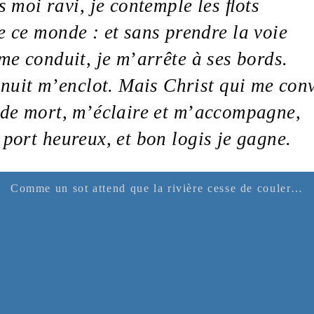
s moi ravi
,
je contemple les
ﬂots
e ce
monde
: et sans prendre la
voie
me conduit
,
je m
’
arrête à ses
bords
.
a
nuit
m
’
enclot. Mais
Christ
qui me con
de
mort
,
m
’
éclaire et m
’
accompagne
,
e
port
heureux
,
et
bon
logis je gagne.
«
Comme un sot attend que la rivière cesse de couler…