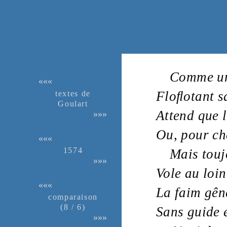
Comme 
«««
textes de
Floﬂotant
s
Gou­lart
Attend que l
»»»
Ou
,
pour ch
«««
1574
Mais touj
»»»
Vole au loi
«««
La
faim
gên
compa­rai­son
(8 / 6)
Sans
guide
e
»»»