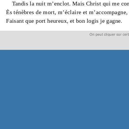
Tandis la
nuit
m’enclot. Mais
Christ
qui me co
Ès
ténèbres
de
mort
, m’éclaire et m’accompagne,
Faisant que
port
heureux
, et
bon
logis je gagne.
On peut cliquer sur cer