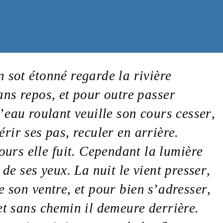
un
sot
étonné
regarde la
rivière
ans
repos
,
et pour outre passer
’
eau
roulant
veuille son
cours
cesser
,
érir ses
pas
,
reculer en arrière.
ours elle fuit. Cependant la
lumière
n de ses
yeux
. La
nuit
le vient presser
,
e son
ventre
,
et pour bien s
’
adresser
,
t sans
chemin
il demeure derrière.