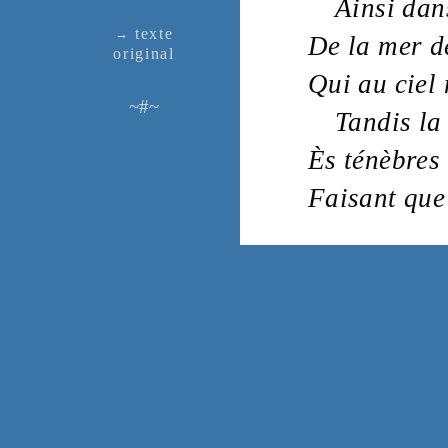
Ainsi dan
texte
→
De la
mer
d
ori­ginal
Qui au
ciel
~#~
Tandis l
Ès
ténèbres
Faisant qu
««