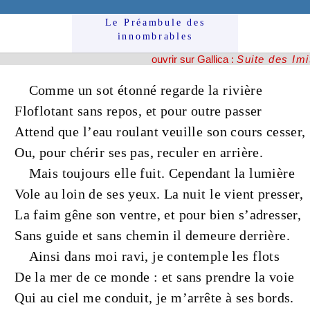
Le Préam­bule des
innom­brables
ouvrir sur Gallica :
Suite des Imi
Comme un
sot
étonné
regarde la
rivière
Floflotant
sans
repos
, et pour outre passer
Attend que l’
eau
roulant
veuille son
cours
cesser,
Ou, pour chérir ses
pas
, reculer en arrière.
Mais toujours elle fuit. Cependant la
lumière
Vole au loin de ses
yeux
. La
nuit
le vient presser,
La
faim
gêne son
ventre
, et pour bien s’adresser,
Sans
guide
et sans
chemin
il demeure derrière.
Ainsi dans moi ravi, je contemple les
flots
De la
mer
de ce
monde
: et sans prendre la
voie
Qui au
ciel
me conduit, je m’arrête à ses
bords
.