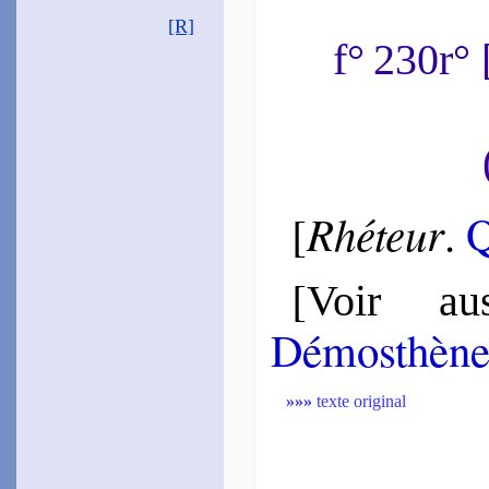
[R]
f° 230r°
Rhéteur
[
.
Q
[
Voir aus
Démos­thèn
»»»
texte original