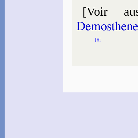
[
Voir aus
Demos­then
[R]