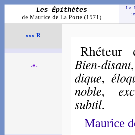
Le 
Les Épithètes
i
de Maurice de La Porte (1571)
»»» R
Rhéteur
Bien-disant
~#~
dique
élo­q
,
noble
exc
,
sub­til
.
Maurice 