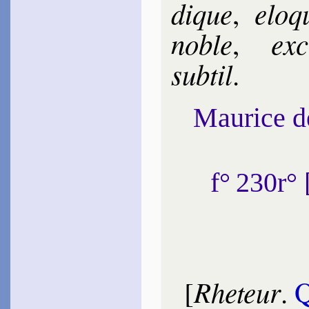
dique
elo­q
,
noble
exc
,
sub­til
.
Maurice 
f° 230r°
Rheteur
[
.
Q