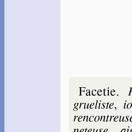
Facetie
.
grue­liste
i
,
ren­con­treus
ne­teuse
ai­
,