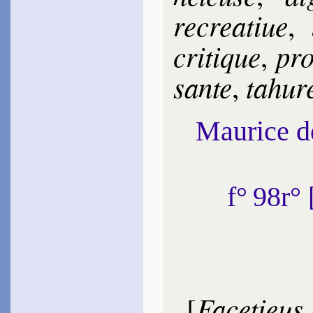
re­crea­tiue
,
cri­tique
pr
,
sante
ta­hu­
,
Maurice 
f° 98r
Facetieus
[