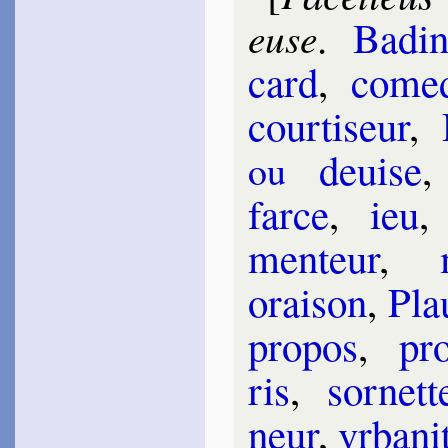
.
Ba­di
euse
card
,
co­me­
cour­ti­seur
,
de­uise
ou
farce
,
ieu
men­teur
,
orai­son
,
Pla
pro­pos
,
pro
ris
,
sor­nett
neur
,
vr­ba­ni­