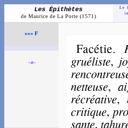
Le 
Les Épithètes
i
de Maurice de La Porte (1571)
»»» F
Facétie
.
grué­liste
j
,
~#~
ren­con­treus
net­teuse
ai
,
ré­créa­tive
,
cri­tique
pr
,
sante
ta­hu­
,