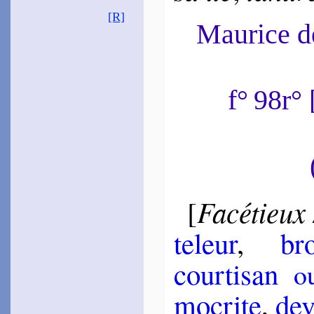
[R]
Maurice 
f° 98r
Facétieux
[
te­leur
,
bro
cour­ti­san
o
mo­crite
,
de