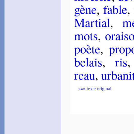
gène
,
fable
,
Mar­tial
,
me
mots
,
orai­s
poète
,
pro­p
be­lais
,
ris
reau
,
ur­ba­ni­
»»»
texte original