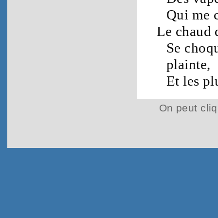
Qui me c
Le
chaud
Se choq
plainte
,
Et les
pl
On peut cliq