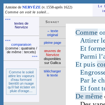
Le 
Antoine de
NERVÈZE
(v. 1558-après 1622)
i
Comme on voit le soleil…
«««
Son­net
textes de
Ner­vèze
Comme
on
texte
→
ori­ginal
Attirer l
«««
pleine page
compa­rai­son
Et forme
(comme : quatrains /
œuvres de
de même : tercets)
Parmi l’
Ner­vèze
»»»
dispo­nibles
Et puis
c
sur Gallica
Engross
télé­charger
Comme le soleil
le texte
attire les vapeurs
Par le
c
d’eau for­mant
bien­tôt un nuage
Et font 
qu’il fait écla­ter en
pluie d’orage…
De même
Des
vap