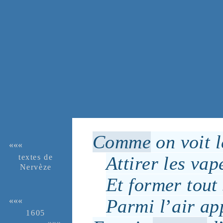
Comme
on voit 
«««
textes de
Attirer les
vap
Ner­vèze
Et former tout
Parmi l
’
air
app
«««
1605
»»»