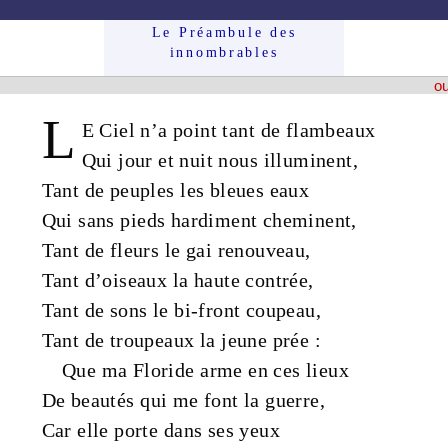
Le Préam­bule des
innom­brables
ou
L
E
Ciel
n’a point tant de
flambeaux
Qui
jour
et
nuit
nous illuminent,
Tant de
peuples
les
bleues
eaux
Qui sans
pieds
hardiment cheminent,
Tant de
fleurs
le
gai
renouveau
,
Tant d’
oiseaux
la
haute
contrée,
Tant de
sons
le bi-front coupeau,
Tant de
troupeaux
la
jeune
prée
:
Que ma Floride arme en ces lieux
De
beautés
qui me font la
guerre
,
Car elle porte dans ses
yeux