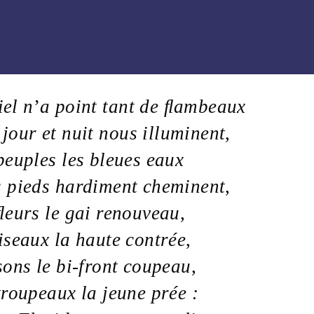
iel
n
’
a point tant de
ﬂambeaux
i
jour
et
nuit
nous illuminent
,
peuples
les
bleues
eaux
s
pieds
hardiment cheminent
,
ﬂeurs
le
gai
renouveau
,
iseaux
la
haute
contrée
,
sons
le bi-front coupeau
,
troupeaux
la
jeune
prée
: