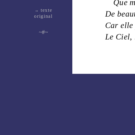
Que m
texte
→
De
beau
ori­ginal
Car elle
~#~
Le
Ciel
,