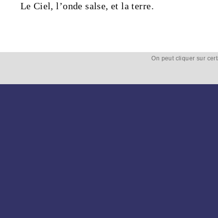
Le
Ciel
, l’
onde
salse, et la
terre
.
On peut cliquer sur cer