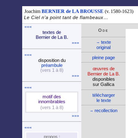
Joachim
BERNIER de LA BROUSSE
(v. 1580-1623)
Le Ciel n’a point tant de flambeaux…
«««
Ode
textes de
Ber­nier de La B.
texte
→
»»»
ori­ginal
«««
pleine page
dispo­si­tion du
pré­am­bule
œuvres de
(vers 1 à 8)
Bernier de La B.
»»»
dispo­nibles
sur Gallica
«««
télé­charger
motif des
le texte
innom­brables
(vers 1 à 8)
recol­lec­tion
→
»»»
«««
propos :