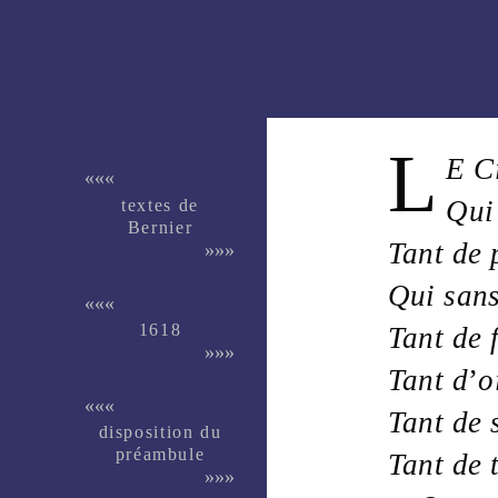
L
E
C
«««
textes de
Qu
Ber­nier
Tant de
»»»
Qui san
«««
1618
Tant de
»»»
Tant d
’
o
«««
Tant de
dispo­si­tion du
pré­am­bule
Tant de
»»»