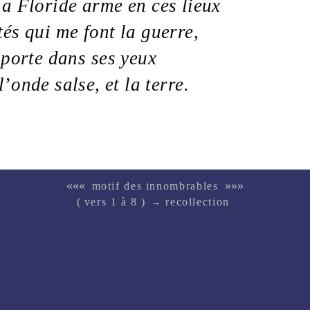
a Floride arme en ces lieux
tés
qui me font la
guerre
,
 porte dans ses
yeux
l
’
onde
salse
,
et la
terre
.
«««
»»»
motif des innombrables
( vers 1 à 8 )
recollection
→