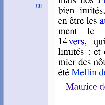
~
Pourquoi
nenni
?…
bien imi­té
[R]
(« sonnet en prose »)
La Jessée
en être les
a
1583
~
Si Borge vante…
(« sonnet
non rimé »)
ment le S
Le Gay­gnard
1585
14
vers
, qu
~
Ma Plume mainte fois…
(« sonnet rappor­té »)
~
D’un destin ordon­né…
limi­tés : et
(« sonnet rappor­té »)
~
En toutes pié­té…
(« sonnet
rappor­té »)
mier des nôt
Las­phrise
1597
été
Mel­lin d
~
Cerdis zerom…
(« sonnet
en langue incon­nue »)
~#~
Maurice 