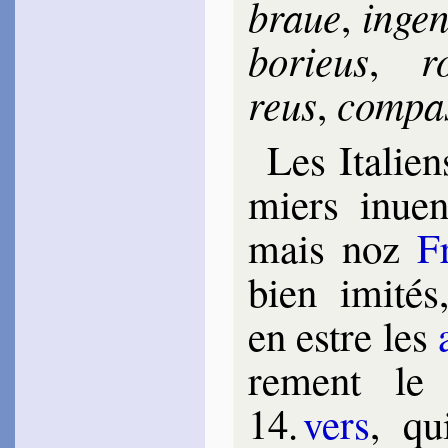
braue
in­ge­
,
bo­rieus
r
,
reus
com­pas
,
Les Ita­lien
miers inuen
mais noz
F
bien imi­té
en estre les
re­ment le 
14.
vers
, qu