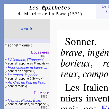
Le 
Les Épithètes
i
de Maurice de La Porte (1571)
»»» S
Sonnet
.
« sonnet » dans :
brave
in­gé­
,
Boys­sières
1579
bo­rieux
r
,
~
L’Allemand, l’Espa­gnol…
(« sonnet rap­por­té au Fran­çais »)
~
Pour chasser et ban­nir…
reux
com­pa
,
(« sonnet en énigme »)
~
Le regard, le par­ler…
(« sonnet rap­por­té à Syl­vie »)
~
Au Ciel, en l’air, en l’eau…
Les Ita­lie
(« sonnet re­dit »)
Du Monin
miers inven­
1582
~
Neptun, Pluton, Éole…
mais nos
Fr
(« sonnet jodel­lien, ou rappor­té »)
1585