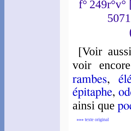
f° 249r°v°
5071
[
Voir auss
voir en­core
rambes
,
élé
épi­taphe
,
od
poé
ain­si que
»»»
texte original