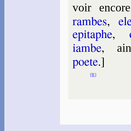
voir en­core
rambes
,
ele
epi­taphe
,
iambe
,
ai
poete
.]
[R]