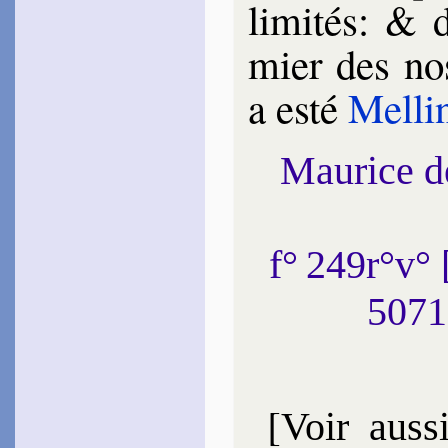
limi­tés: & 
mier des no
a esté
Mel­li
Maurice 
f° 249r°v°
5071
[
Voir auss