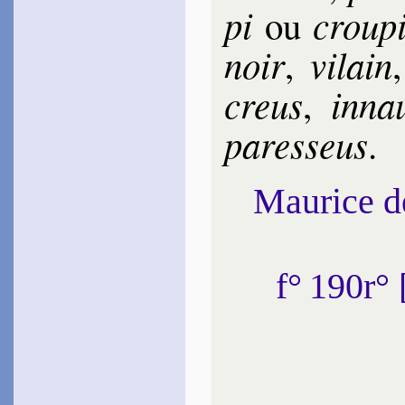
pi
crou­pi
ou
noir
vi­lain
,
creus
in­na­
,
pa­res­seus
.
Maurice 
f° 190r°