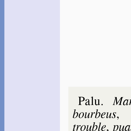
Palu
Mar
.
bour­beus
trouble
pua
,