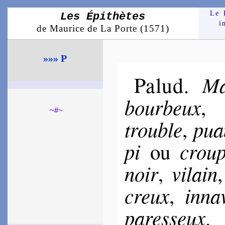
Le 
Les Épithètes
i
de Maurice de La Porte (1571)
»»» P
Palud
Ma
.
bour­beux
~#~
trouble
pua
,
pi
crou­p
ou
noir
vi­lain
,
creux
in­na­
,
pa­res­seux
.