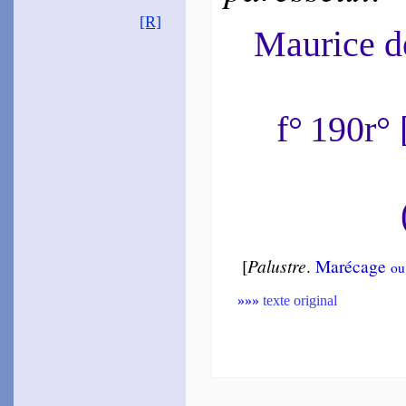
[R]
Maurice 
f° 190r°
[
Palustre
.
Maré­cage
ou
»»»
texte original