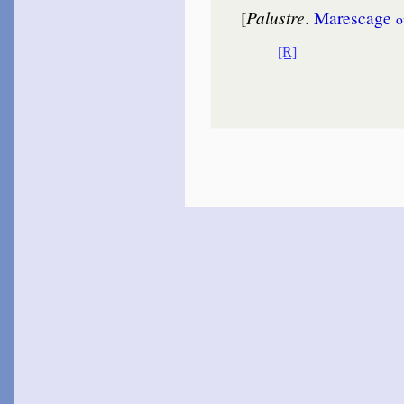
[
Palustre
.
Mares­cage
o
[R]