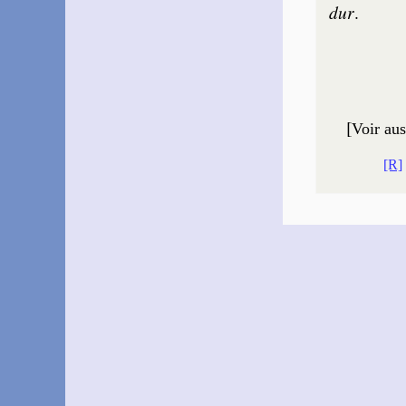
dur
.
[
Voir aus
[R]