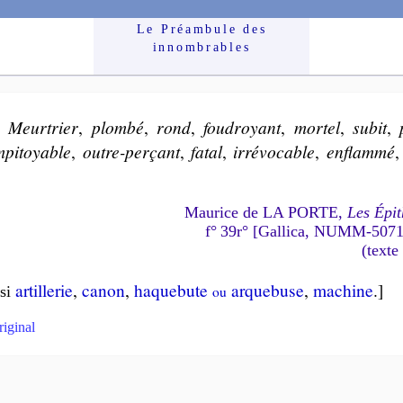
Le Préam­bule des
innom­brables
.
Meur­trier
,
plom­bé
,
rond
,
fou­droyant
,
mor­tel
,
subit
,
m­pi­toyable
,
outre-per­çant
,
fa­tal
,
irré­vo­cable
,
en­flam­mé
Maurice de LA PORTE,
Les Épit
f° 39r° [Gallica, NUMM-507
(texte
artil­le­rie
,
canon
,
haque­bute
ar­que­buse
,
ma­chine
.]
si
ou
riginal