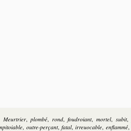
.
Meur­trier
,
plom­bé
,
rond
,
fou­droiant
,
mor­tel
,
subit
m­pi­toiable
,
outre-per­çant
,
fa­tal
,
irre­uo­cable
,
en­flam­mé