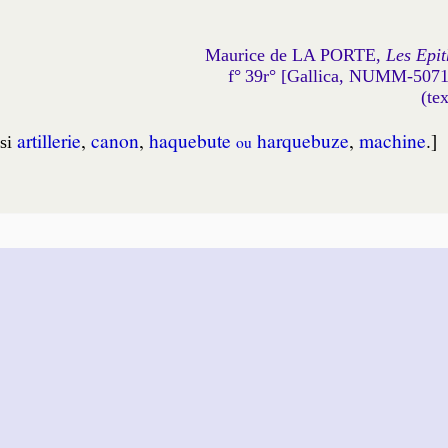
Maurice de LA PORTE,
Les Epit
f° 39r° [Gallica, NUMM-507
(te
artil­le­rie
,
canon
,
haque­bute
har­que­buze
,
ma­chine
.]
si
ou