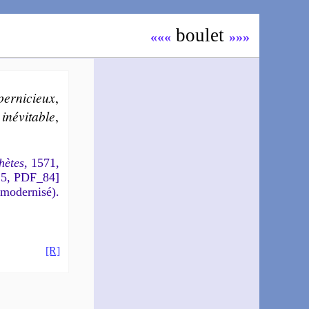
bou­let
«««
»»»
per­ni­cieux
,
,
iné­vi­table
,
hètes
, 1571,
15, PDF_84]
 modernisé).
[R]