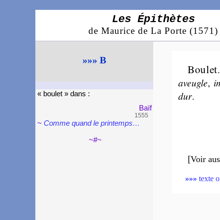
Les Épithètes
de Maurice de La Porte (1571)
»»» B
Boulet
aveugle
,
i
dur
.
« bou­let » dans :
Baïf
1555
~
Comme quand le prin­temps…
~#~
[
Voir aus
»»»
texte o