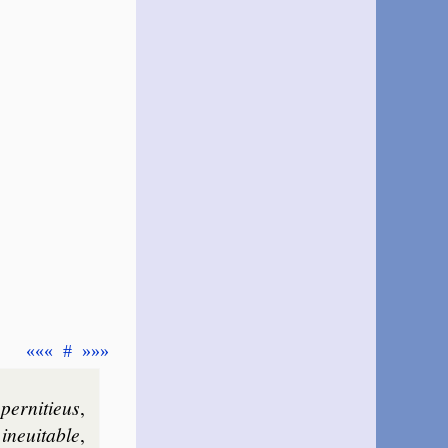
«««
#
»»»
,
per­ni­tieus
,
,
ine­ui­table
,