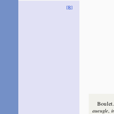
[R]
Boulet
aueugle
,
i