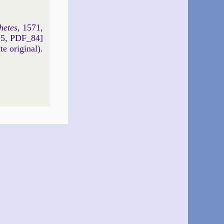
hetes
, 1571,
15, PDF_84]
xte original).