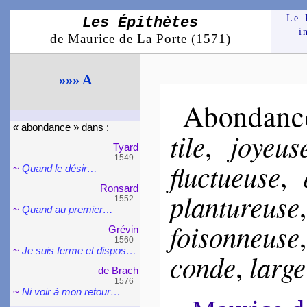
Le 
Les Épithètes
i
de Maurice de La Porte (1571)
»»» A
Abon­danc
« abon­dance » dans :
tile
joyeus
,
Tyard
1549
fluc­tueuse
,
~
Quand le désir…
Ron­sard
plan­tu­reuse
1552
~
Quand au pre­mier…
foi­son­neuse
Grévin
1560
~
Je suis ferme et dis­pos…
conde
large
,
de Brach
1576
~
Ni voir à mon re­tour…