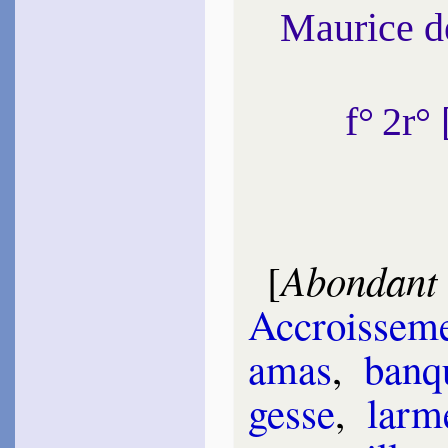
Maurice 
f° 2r
Abondant
[
Accrois­se­m
amas
,
ban­q
gesse
,
larm