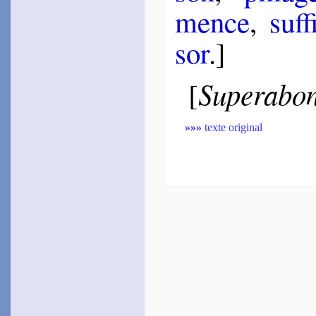
mence
,
suf­
sor
.]
Supera­bon
[
»»»
texte original