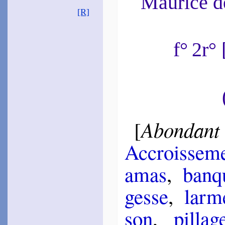
Maurice 
Blan­chon
[R]
1583
~
Le Roi du jour…
Mont­chres­tien
1601
f° 2r
~
Par toi vont com­men­
[
cer…
Malde­ghem
1606
~
Le jour, le mois, et l’an…
(
Canz.
, 61)
~#~
Abondant
[
Accrois­se­m
amas
,
ban­q
gesse
,
larm
son
,
pil­lag