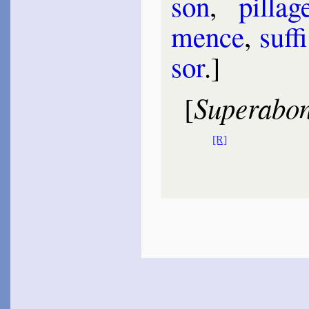
son
,
pil­lag
mence
,
suf­f
sor
.]
Supera­bon
[
[R]