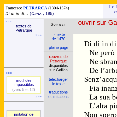
Le 
Francesco
PETRARCA
(1304-1374)
i
Di dì in dì…
(
Canz.
, 195)
«««
ouvrir sur Ga
Son­net
textes de
Pé­trarque
texte
→
»»»
de 1470
Di di in di
pleine page
Ne però 
œuvres de
Ne sbran
Pé­trarque
dispo­nibles
De l’arbo
sur Gallica
«««
Senz’acqua
télé­charger
motif des
le texte
impos­sibles
Fia inan
(vers 5 et 12)
traduc­tions
La sua b
»»»
et imi­ta­tions
L’alta p
Non spero
imi­ta­tion de