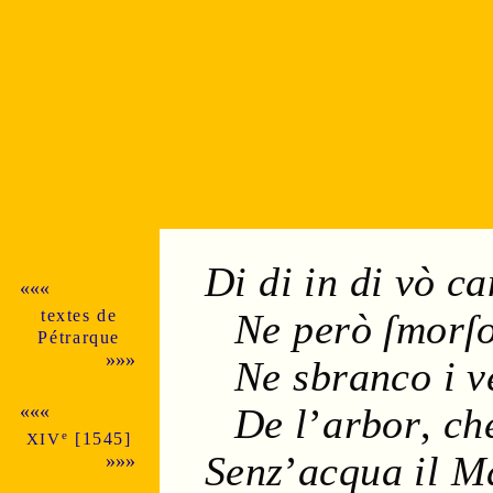
Di di in di vò ca
«««
textes de
Ne però ſmorſo
Pé­trarque
»»»
Ne sbranco i v
De l
’
arbor
,
che
«««
e
[
1545
]
XIV
Senz
’
acqua il M
»»»