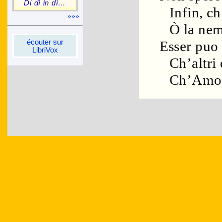
Di dì in dì…
Infin, ch
»»»
Ò la nem
écou­ter sur
Esser puo 
Libri­Vox
Ch’altri 
Ch’Amor 