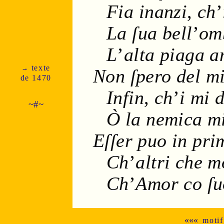
Fia inanzi
,
ch
’
La ſua bell
’
om
L
’
alta piaga 
texte
→
Non ſpero del m
de 1470
Infin
,
ch
’
i mi d
~#~
Ò la nemica mi
Eſſer puo in pr
Ch
’
altri che m
Ch
’
Amor co ſu
«««
motif