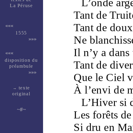
L’
onde
arg
La Péruse
Tant de
Truit
Tant de dou
«««
1555
Ne blanchiss
»»»
Il n’y a dans
«««
dispo­si­tion du
Tant de
diver
pré­am­bule
»»»
Que le
Ciel
v
À l’envi de
texte
→
ori­ginal
L’
Hiver
si 
~#~
Les
forêts
de
Si dru en
Ma