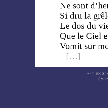
Ne sont d’
he
Si dru la
grêl
Le
dos
du
vi
Que le
Ciel
e
Vomit sur m
[…]
«««
motif
( ver