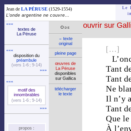
Le 
Jean de
LA PÉRUSE
(1529-1554)
i
L’onde argentine ne couvre…
«««
ouvrir sur Gall
Ode
textes de
La Péruse
texte
→
ori­ginal
[…]
«««
pleine page
dispo­si­tion du
L’
on
pré­am­bule
œuvres de
(vers 1-6 ; 9-14)
Tant d
La Péruse
»»»
dispo­nibles
Tant d
sur Gallica
«««
Ne bla
télé­charger
motif des
le texte
innom­brables
Il n’y 
(vers 1-6 ; 9-14)
Tant d
»»»
Que l
À l’en
propos :