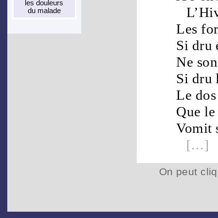
les dou­leurs
L’
Hi
du malade
Les
for
Si dru
Ne son
Si dru
Le
dos
Que l
Vomit 
[…]
On peut cliq