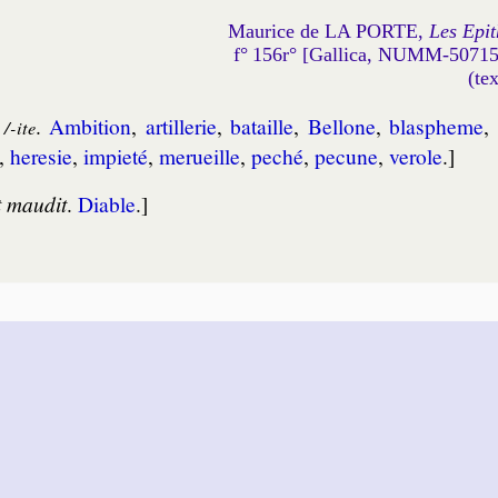
Maurice de LA PORTE,
Les Epit
f° 156r° [Gallica, NUMM-5071
(te
.
Am­bi­tion
,
artil­le­rie
,
ba­taille
,
Bel­lone
,
blas­pheme
,
/-ite
,
he­re­sie
,
im­pie­té
,
mer­ueille
,
pe­ché
,
pe­cune
,
ve­role
.]
t maudit
.
Diable
.]