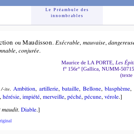
Le Préam­bule des
innom­brables
ction
Mau­dis­son
ou
.
Exé­crable
,
mau­vaise
,
dan­ge­reus
­nable
,
con­ju­rée
.
Maurice de LA PORTE,
Les Épit
f° 156r° [Gallica, NUMM-5071
(texte
.
Am­bi­tion
,
artil­le­rie
,
ba­taille
,
Bel­lone
,
blas­phème
,
/-ite
,
hé­ré­sie
,
im­pié­té
,
mer­veille
,
pé­ché
,
pé­cune
,
vé­role
.]
t maudit
.
Diable
.]
riginal