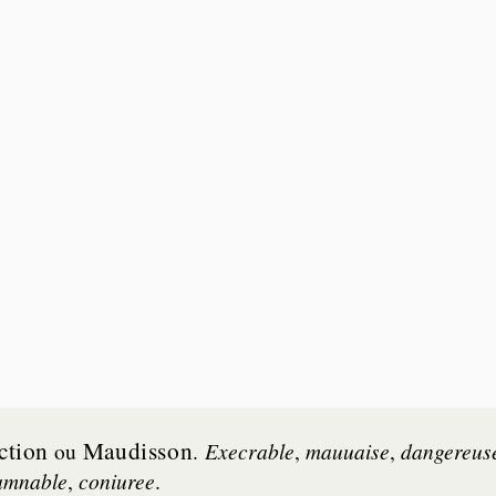
ction
Mau­dis­son
ou
.
Exe­crable
,
mau­uaise
,
dan­ge­reus
m­nable
,
con­iu­ree
.