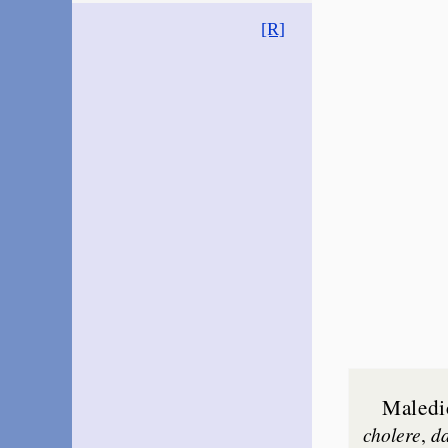
[R]
Maledi
cho­lere
,
da