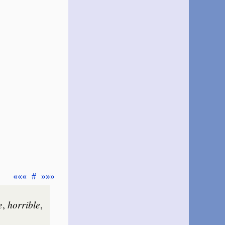
«««
#
»»»
e
,
hor­rible
,