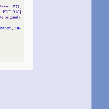
hetes
, 1571,
5, PDF_318]
xte original).
ca­non
,
en­