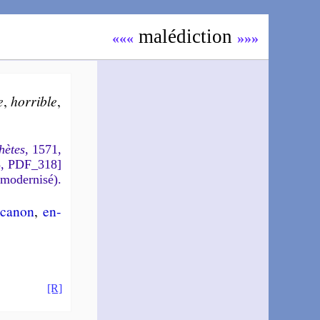
malé­dic­tion
«««
»»»
e
,
hor­rible
,
hètes
, 1571,
5, PDF_318]
 modernisé).
ca­non
,
en­
[R]