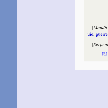
[
Maudit
uie
,
guerre
[
Serpen
[R]