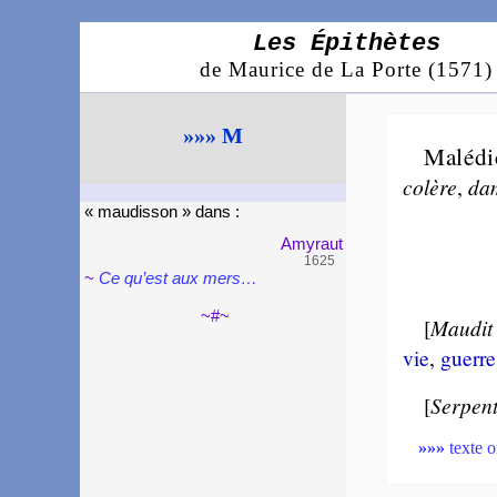
Les Épithètes
de Maurice de La Porte (1571)
»»» M
Malédi
co­lère
,
dam
« maudis­son » dans :
Amy­raut
1625
~
Ce qu’est aux mers…
~#~
[
Maudit
vie
,
guerre
[
Serpen
»»»
texte o