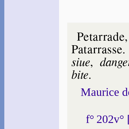
Petar­rade
Pa­tar­rasse
siue
dan­ge
,
bite
.
Maurice 
f° 202v°