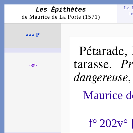
Le 
Les Épithètes
i
de Maurice de La Porte (1571)
»»» P
Péta­rade
,
ta­rasse
Pr
.
~#~
dan­ge­reuse
Maurice 
f° 202v°