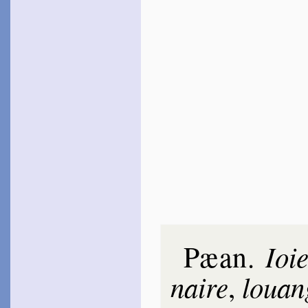
Pæan
Ioi
.
naire
louan
,