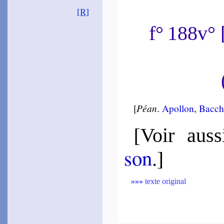
[R]
f° 188v°
[
Péan
.
Apol­lon
,
Bac­c
[
Voir auss
son
.]
»»»
texte original