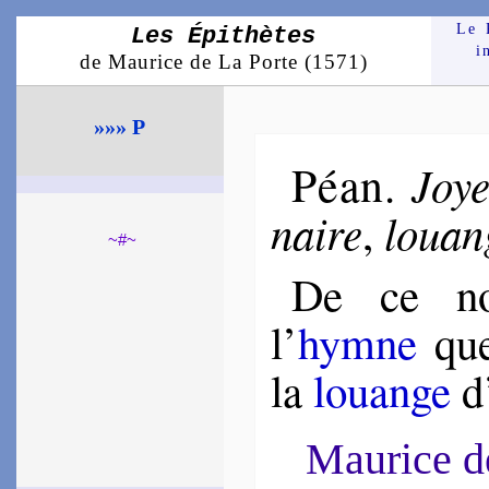
Le 
Les Épithètes
i
de Maurice de La Porte (1571)
»»» P
Péan
Joy
.
naire
louan
,
~#~
De ce no
l’
hymne
que
la
louange
d
Maurice 