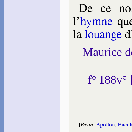
De ce nom
l’
hymne
que
la
louange
d
Maurice 
f° 188v°
[
Pæan
.
Apol­lon
,
Bac­c