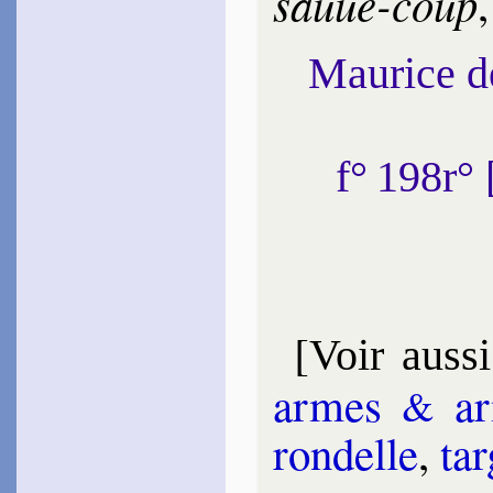
sauue-coup
Maurice 
f° 198r°
[
Voir aussi
armes
ar
&
ron­delle
,
tar