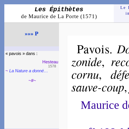
Le 
Les Épithètes
i
de Maurice de La Porte (1571)
»»» P
Pavois
Do
.
« pavois » dans :
zo­nide
re­
,
Hes­teau
1578
cor­nu
dé­f
,
~
La Nature a don­né…
~#~
sauve-coup
Maurice 