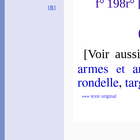
f° 198r°
[R]
[
Voir auss
armes
ar
et
ron­delle
,
tar
»»»
texte original