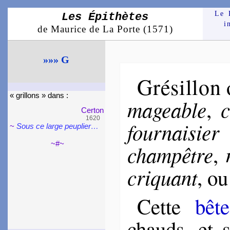
Le 
Les Épithètes
i
de Maurice de La Porte (1571)
»»» G
Grésil­lon
« grillons » dans :
ma­geable
c
,
Certon
1620
four­nai­sier
~
Sous ce large peu­plier…
~#~
cham­pêtre
,
cri­quant
, o
Cette
bête
chauds, et s