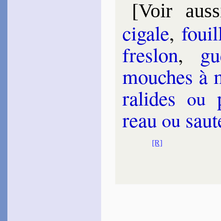
[
Voir auss
ci­gale
,
foui
fres­lon
,
gu
mouches à 
ra­lides
p
ou
reau
sau­t
ou
[R]