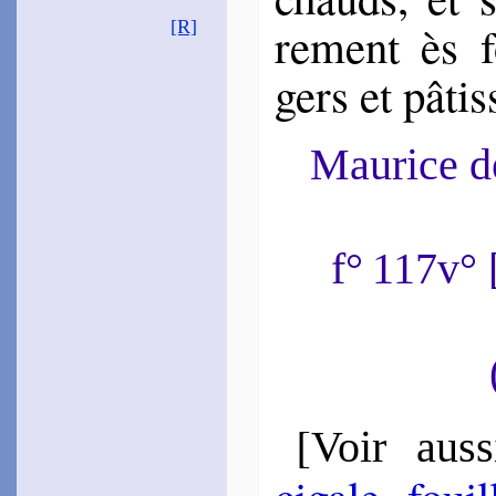
re­ment ès 
[R]
gers et pâtis­
Maurice 
f° 117v°
[
Voir auss