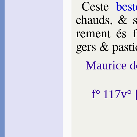
Ceste
best
chauds, & s
re­ment és 
gers & pas­ti­
Maurice 
f° 117v°