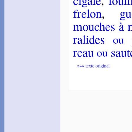
ci­gale
,
foui
fre­lon
,
gu
mouches à 
ra­lides
p
ou
reau
sau­t
ou
»»»
texte original