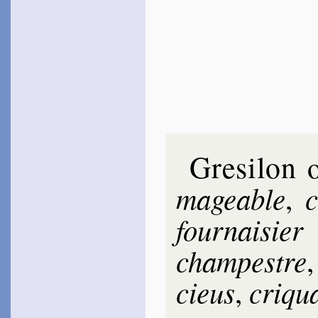
Gresi­lon
ma­geable
c
,
four­nai­sier
cham­pestre
cieus
cri­qu
,