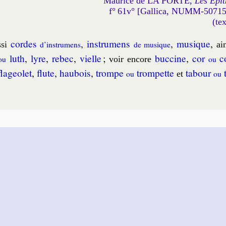
Maurice de LA PORTE,
Les Epit
f° 61v° [Gallica, NUMM-5071
(te
cordes
,
ins­tru­mens
,
musique
,
si
d’ins­tru­mens
de mu­sique
ai
luth
,
lyre
,
re­bec
,
vielle
;
buc­cine
,
cor
co
ou
voir en­core
ou
la­geo­let
,
flute
,
hau­bois
,
trompe
trom­pette
ta­bour
t
ou
et
ou