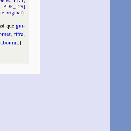
hetes
, 1571,
5, PDF_129]
xte original).
gui­
n­si que
r­net
,
fifre
,
a­bou­rin
.]