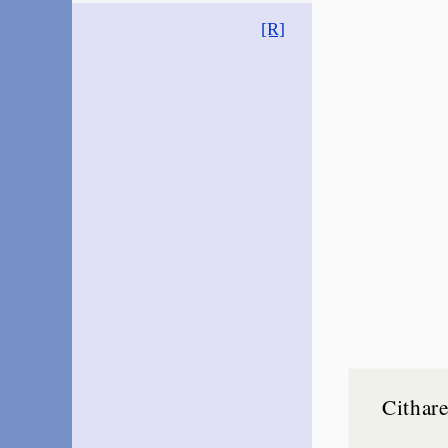
[R]
Cithar