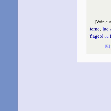
[
Voir aus
terne
,
luc
fla­geol
f
ou
[R]