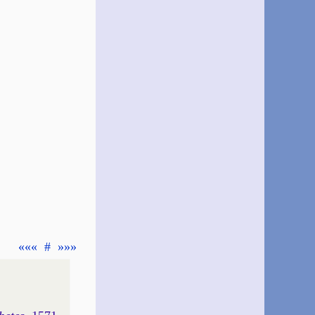
«««
#
»»»