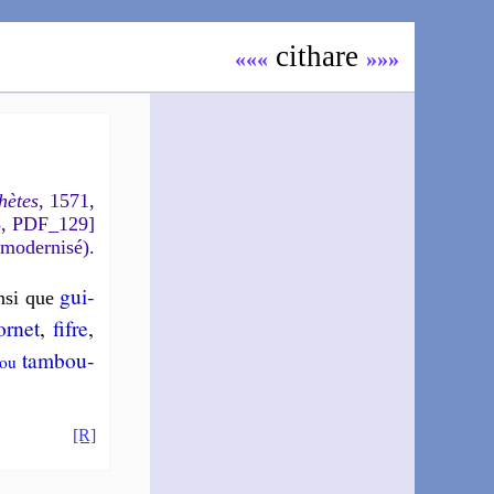
ci­thare
«««
»»»
hètes
, 1571,
5, PDF_129]
 modernisé).
gui­
n­si que
r­net
,
fifre
,
tam­bou­
ou
[R]