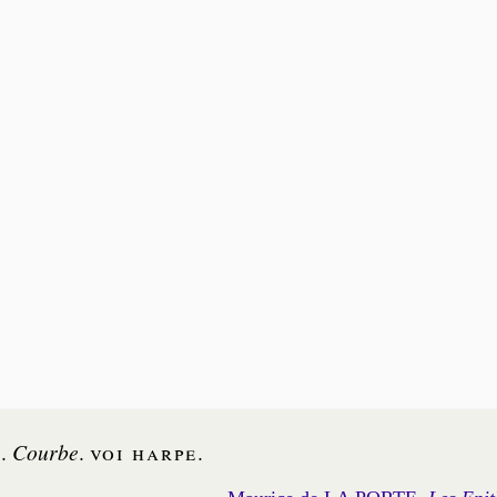
e
.
Courbe
.
voi
harpe
.