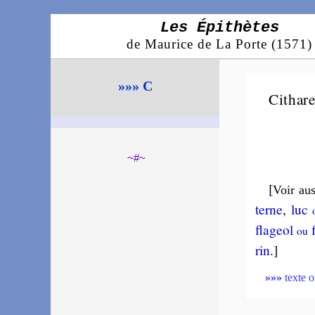
Les Épithètes
de Maurice de La Porte (1571)
»»» C
Cithar
~#~
[
Voir aus
terne
,
luc
fla­geol
f
ou
rin
.]
»»»
texte o