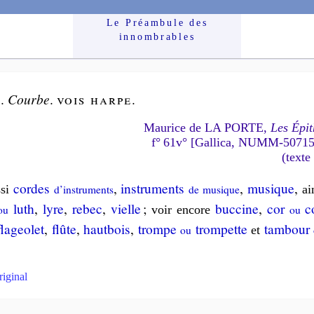
Le Préam­bule des
innom­brables
e
.
Courbe
.
vois
harpe
.
Maurice de LA PORTE,
Les Épit
f° 61v° [Gallica, NUMM-5071
(texte
cordes
,
ins­tru­ments
,
musique
,
si
d’ins­tru­ments
de mu­sique
ai
luth
,
lyre
,
re­bec
,
vielle
;
buc­cine
,
cor
co
ou
voir en­core
ou
la­geo­let
,
flûte
,
haut­bois
,
trompe
trom­pette
tam­bour
ou
et
riginal