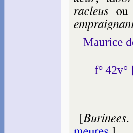
ra­cleus
o
em­prai­gnan
Maurice 
f° 42v°
Burinees
[
meures
.]