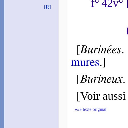
f° 42v°
[R]
~#~
Burinées
[
mures
.]
Burineux
[
[
Voir aussi
»»»
texte original