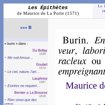
Le 
Les Épithètes
i
de Maurice de La Porte (1571)
»»» B
Burin
En
.
« bu­rin » dans :
veur
la­bo­
,
Du Bellay
1549
ra­cleux
o
~
Me soit Amour…
Gou­lart
em­prei­gnan
1574
~
Le ciel, nature, l’art…
Las­phrise
Maurice 
1597
~
Estrées ne requiert…
Ber­nier
La Brousse
de
1618
~
Rien sinon que des
vœux…