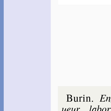
Burin
En
.
ueur
la­bo­
,