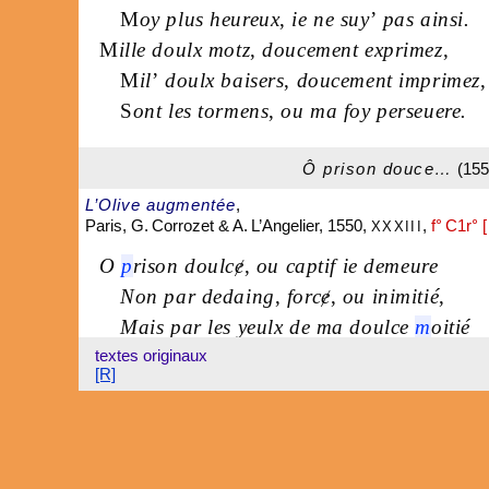
M
oy plus heureux
,
ie ne suy
’
pas ainsi.
M
ille doulx motz
,
doucement exprimez
,
M
il
’
doulx baisers
,
doucement imprimez
,
S
ont les tormens
,
ou ma foy perseuere.
Ô prison douce…
(155
L’Olive augmentée
,
Paris, G. Corrozet & A. L’Angelier, 1550,
,
f° C1r° 
XXXIII
O
p
rison doulcɇ
,
ou captif ie demeure
Non par dedaing
,
forcɇ
,
ou inimitié
,
Mais par les yeulx de ma doulce
m
oitié
textes originaux
Qui m
’
y tiendra iusq
’
à tant que ie meure
[R]
O l
’
a
n heureux
,
le
m
ois
,
le
i
our
,
& l
’
h
eure
,
Que mon coeur fut auecq
’
ellɇ allié!
O l
’
heureux nœu
,
par qui i
’
y fu
’
lié
,
Bien que souuent ie plain
’
,
souspirɇ
,
& p