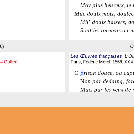
Moy plus heureux
,
ie 
Mile doulx motz
,
doulce
Mil
’
doulx baisers
,
do
Sont les tormens ou m
0)
Ô
Les Œuvres françaises
,
L’Ol
[←Gallica]
.
Paris, Fédéric Morel, 1569,
XXXI
O
p
rison douce
,
ou capt
N
on par dedaing
,
for
M
ais par les yeux d
.
Q
ui m
’
y tiendra iusq
O
l
’
a
n heureux
,
le
m
ois
,
Q
ue mon coeur fut a
O
l
’
heureux nœu
,
par 
leure!
B
ien que souuent ie p