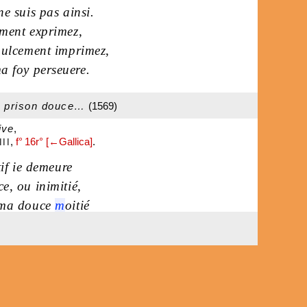
ne suis pas ainsi.
ment exprimez
,
ulcement imprimez
,
a foy perseuere.
 prison douce…
(1569)
ive
,
,
f° 16r° [←Gallica]
.
II
if ie demeure
ce
,
ou inimitié
,
e ma douce
m
oitié
u
’
à tant que ie meure.
le
i
our
,
& l
’
h
eure
,
uecq
’
elle allié!
qui i
’
y fu
’
lié
,
lain
’
,
souspirɇ
,
& pleure!