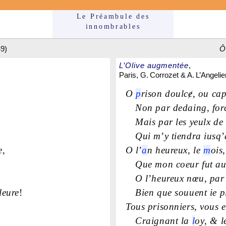
Le Préam­bule des
innom­brables
9)
Ô
L’Olive augmentée
,
Paris, G. Corrozet & A. L’Angelie
O
p
rison doulcɇ
,
ou capt
Non par dedaing
,
for
Mais par les yeulx d
.
Qui m
’
y tiendra iusq
’
e
,
O l
’
a
n heureux
,
le
m
ois
,
Que mon coeur fut a
O l
’
heureux nœu
,
par 
eure
!
Bien que souuent ie p
Tous prisonniers
,
vous e
Craignant la
l
oy
,
& l