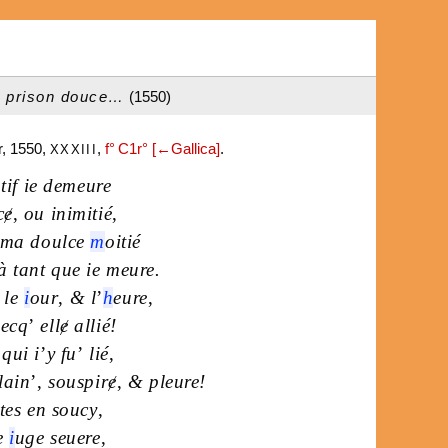
 prison douce…
(1550)
r, 1550,
,
f° C1r° [←Gallica]
.
XXXIII
if ie demeure
cɇ
,
ou inimitié
,
e ma doulce
m
oitié
à tant que ie meure.
le
i
our
,
& l
’
h
eure
,
uecq
’
ellɇ allié!
qui i
’
y fu
’
lié
,
lain
’
,
souspirɇ
,
& pleure!
tes en soucy
,
e
i
uge seuere
,