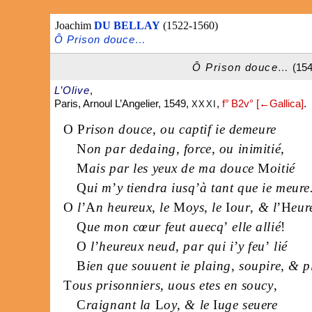
Joachim
DU BELLAY
(1522-1560)
Ô Prison douce…
Ô Prison douce…
(154
L’Olive
,
Paris, Arnoul L’Angelier, 1549,
,
f° B2v° [←Gallica]
.
XXXI
O
P
rison douce
,
ou captif ie demeure
N
on par dedaing
,
force
,
ou inimitié
,
M
ais par les yeux de ma douce
M
oitié
Q
ui m
’
y tiendra iusq
’
à tant que ie meure
O
l
’
A
n heureux
,
le
M
oys
,
le
I
our
,
& l
’
H
eur
Q
ue mon cœur feut auecq
’
elle allié
!
O
l
’
heureux neud
,
par qui i
’
y feu
’
lié
B
ien que souuent ie plaing
,
soupire
,
& pl
T
ous prisonniers
,
uous etes en soucy
,
C
raignant la
L
oy
,
& le
I
uge seuere